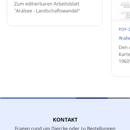
Zum editierbaren Arbeitsblatt
"Aralsee - Landschaftswandel"
PDF-
Arals
Den 
Karte
1960
KONTAKT
Fragen rund um Diercke oder zu Bestellungen