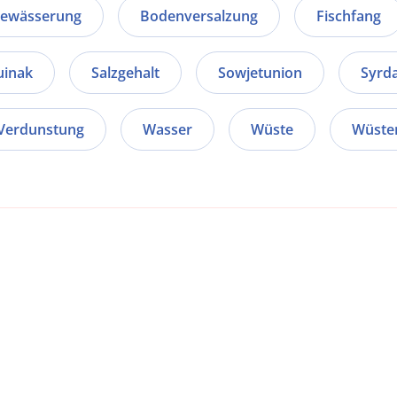
ewässerung
Bodenversalzung
Fischfang
inak
Salzgehalt
Sowjetunion
Syrda
Verdunstung
Wasser
Wüste
Wüste