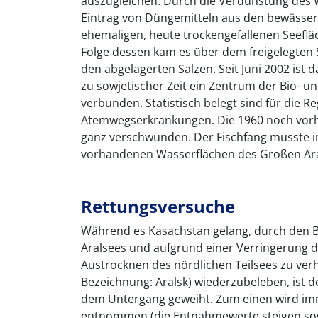
auszugleichen. Durch die Verdunstung des 
Eintrag von Düngemitteln aus den bewässert
ehemaligen, heute trockengefallenen Seeflä
Folge dessen kam es über dem freigelegten
den abgelagerten Salzen. Seit Juni 2002 ist
zu sowjetischer Zeit ein Zentrum der Bio- 
verbunden. Statistisch belegt sind für die 
Atemwegserkrankungen. Die 1960 noch vor
ganz verschwunden. Der Fischfang musste in
vorhandenen Wasserflächen des Großen Aral
Rettungsversuche
Während es Kasachstan gelang, durch den 
Aralsees und aufgrund einer Verringerung 
Austrocknen des nördlichen Teilsees zu verh
Bezeichnung: Aralsk) wiederzubeleben, ist d
dem Untergang geweiht. Zum einen wird im
entnommen (die Entnahmewerte steigen soga