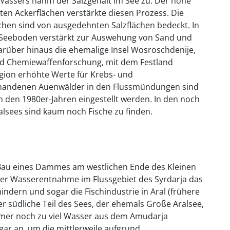
Wassers nahm der Salzgehalt im See zu. Der hohe
en Ackerflächen verstärkte diesen Prozess. Die
chen sind von ausgedehnten Salzflächen bedeckt. In
 Seeboden verstärkt zur Auswehung von Sand und
 darüber hinaus die ehemalige Insel Wosroschdenije,
und Chemiewaffenforschung, mit dem Festland
Region erhöhte Werte für Krebs- und
handenen Auenwälder in den Flussmündungen sind
 den 1980er-Jahren eingestellt werden. In den noch
sees sind kaum noch Fische zu finden.
Bau eines Dammes am westlichen Ende des Kleinen
der Wasserentnahme im Flussgebiet des Syrdarja das
indern und sogar die Fischindustrie in Aral (frühere
er südliche Teil des Sees, der ehemals Große Aralsee,
mer noch zu viel Wasser aus dem Amudarja
r an, um die mittlerweile aufgrund