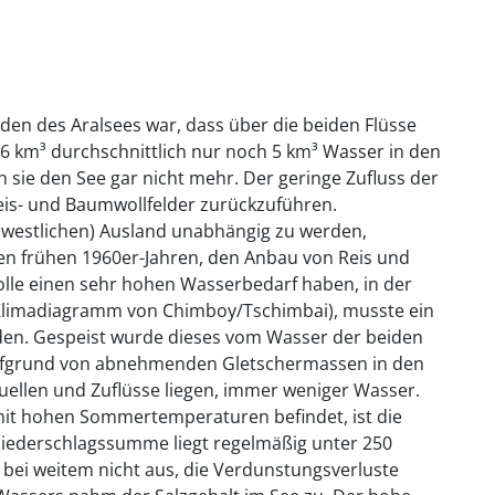
den des Aralsees war, dass über die beiden Flüsse
56 km³ durchschnittlich nur noch 5 km³ Wasser in den
n sie den See gar nicht mehr. Der geringe Zufluss der
Reis- und Baumwollfelder zurückzuführen.
(westlichen) Ausland unabhängig zu werden,
en frühen 1960er-Jahren, den Anbau von Reis und
lle einen sehr hohen Wasserbedarf haben, in der
e Klimadiagramm von Chimboy/Tschimbai), musste ein
den. Gespeist wurde dieses vom Wasser der beiden
 aufgrund von abnehmenden Gletschermassen in den
uellen und Zuflüsse liegen, immer weniger Wasser.
mit hohen Sommertemperaturen befindet, ist die
niederschlagssumme liegt regelmäßig unter 250
n bei weitem nicht aus, die Verdunstungsverluste