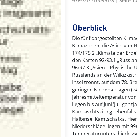
978-3-14-100391-8 | Seite 10
Überblick
Die fünf dargestellten Kl
Klimazonen, die Asien von 
174/175.2 „Klimate der Erde“
den Karten 92/93.1 „Russlan
96/97.3 „Asien – Physische Ü
Russlands an der Wilkizkistr
Insel trennt, auf dem 78. Br
geringen Niederschlägen (2
Jahresmitteltemperatur von
liegen bis auf Juni/Juli ganz
Kamtaschtski liegt ebenfalls
Halbinsel Kamtschatka. Hier 
Niederschläge liegen mit 9
Temperaturunterschiede zw