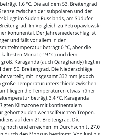
beträgt 1,6 °C. Die auf dem 53. Breitengrad
 Grenze zwischen der subpolaren und der
tsk liegt im Süden Russlands, am Südufer
 Breitengrad. Im Vergleich zu Petropawlowsk-
ier kontinental. Der Jahresniederschlag ist
ger und fällt vor allem in den
itteltemperatur beträgt 0 °C, aber die
kältesten Monat (-19 °C) und dem
 groß. Karaganda (auch Qaraghandy) liegt in
f dem 50. Breitengrad. Die Niederschläge
ahr verteilt, mit insgesamt 332 mm jedoch
ich große Temperaturunterschiede zwischen
amt liegen die Temperaturen etwas höher
tteltemperatur beträgt 3,4 °C. Karaganda
äßigten Klimazone mit kontinentalem
pur gehört zu den wechselfeuchten Tropen.
ndiens auf dem 21. Breitengrad. Die
ig hoch und erreichen im Durchschnitt 27,0
en durch den Monsun bestimmt. Von Juni bis