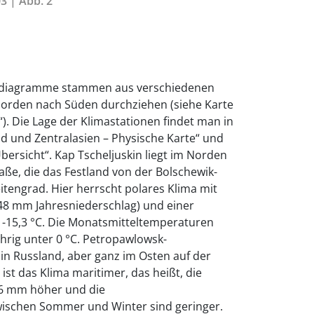
3 | Abb. 2
imadiagramme stammen aus verschiedenen
Norden nach Süden durchziehen (siehe Karte
). Die Lage der Klimastationen findet man in
d und Zentralasien – Physische Karte“ und
bersicht“. Kap Tscheljuskin liegt im Norden
aße, die das Festland von der Bolschewik-
eitengrad. Hier herrscht polares Klima mit
48 mm Jahresniederschlag) und einer
 -15,3 °C. Die Monatsmitteltemperaturen
jährig unter 0 °C. Petropawlowsk-
 in Russland, aber ganz im Osten auf der
ist das Klima maritimer, das heißt, die
96 mm höher und die
ischen Sommer und Winter sind geringer.