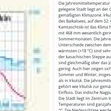
Die Jahresmitteltemperatur 
gelegene Stadt liegt an der
gemäßigten Klimazone. Irku
des Baikalsees, auf dem 52.
Kamtaschtski ist das Klima h
mit 468 mm wesentlich gerin
Sommermonaten. Die Jahresm
Unterschiede zwischen dem 
wärmsten (+18 °C) sind sehr
der kasachischen Steppe au
sind gleichmäßig über das J
gering. Auch hier zeigen s
Sommer und Winter, insges
als in Irkutsk. Die Jahresmi
gehört wie Irkutsk zur gem
Einfluss. Das indische Nag
Die Stadt liegt im Zentrum I
Temperaturen sind ganzjähr
°C. Die Niederschläge werd