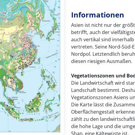
Informationen
Asien ist nicht nur der grö
betrifft, auch der vielfältig
auch vertikal sind innerhal
vertreten. Seine Nord-Süd-
Nordpol. Letztendlich beruht
diesen riesigen Ausmaßen.
Vegetationszonen und Bo
Die Landwirtschaft wird sta
Landschaft bestimmt. Desha
Vegetationszonen Asiens un
Die Karte lässt die Zusamm
Oberflächengestalt erkenne
zählt zu den landwirtschaft
die hohe Lage und die umg
Shan, eine Kältewüste ist.