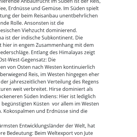
inierende Anbaufrucht im Süden ist der Reis,
Tee, Erdnüsse und Gemüse. Im Süden spielt
altung der beim Reisanbau unentbehrlichen
de Rolle. Ansonsten ist die
nesischen Viehzucht dominierend.
ina ist der indische Subkontinent. Die
ht hier in engem Zusammenhang mit dem
iederschläge. Entlang des Himalayas zeigt
 Ost-West-Gegensatz: Die
n von Osten nach Westen kontinuierlich
überwiegend Reis, im Westen hingegen eher
der jahreszeitlichen Verteilung des Regens
ren weit verbreitet. Hirse dominiert als
keneren Süden Indiens: Hier ist lediglich
begünstigten Küsten  vor allem im Westen 
h. Kokospalmen und Erdnüsse sind die
ärmsten Entwicklungsländer der Welt, hat
re Bedeutung: Beim Weltexport von Jute