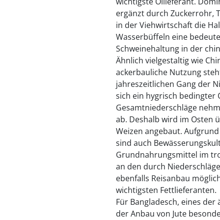
wichtigste Öllieferant. Dom
ergänzt durch Zuckerrohr, 
in der Viehwirtschaft die H
Wasserbüffeln eine bedeuten
Schweinehaltung in der chi
Ähnlich vielgestaltig wie Ch
ackerbauliche Nutzung ste
jahreszeitlichen Gang der N
sich ein hygrisch bedingter
Gesamtniederschläge nehme
ab. Deshalb wird im Osten 
Weizen angebaut. Aufgrund 
sind auch Bewässerungskultu
Grundnahrungsmittel im troc
an den durch Niederschläge 
ebenfalls Reisanbau möglic
wichtigsten Fettlieferanten.
Für Bangladesch, eines der 
der Anbau von Jute besonde