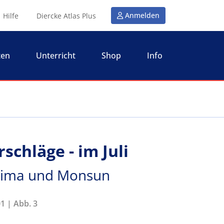
Anmelden
Hilfe
Diercke Atlas Plus
ten
Unterricht
Shop
Info
schläge - im Juli
 Klima und Monsun
1 | Abb. 3