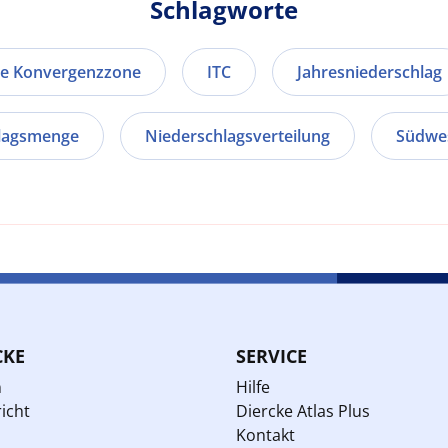
Schlagworte
he Konvergenzzone
ITC
Jahresniederschlag
lagsmenge
Niederschlagsverteilung
Südwe
CKE
SERVICE
n
Hilfe
icht
Diercke Atlas Plus
Kontakt