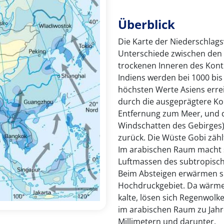
Überblick
Die Karte der Niederschlags
Unterschiede zwischen den
trockenen Inneren des Konti
Indiens werden bei 1000 bis
höchsten Werte Asiens errei
durch die ausgeprägtere Kont
Entfernung zum Meer, und d
Windschatten des Gebirges) 
zurück. Die Wüste Gobi zäh
Im arabischen Raum macht s
Luftmassen des subtropisc
Beim Absteigen erwärmen si
Hochdruckgebiet. Da wärme
kalte, lösen sich Regenwolk
im arabischen Raum zu Jah
Millimetern und darunter.