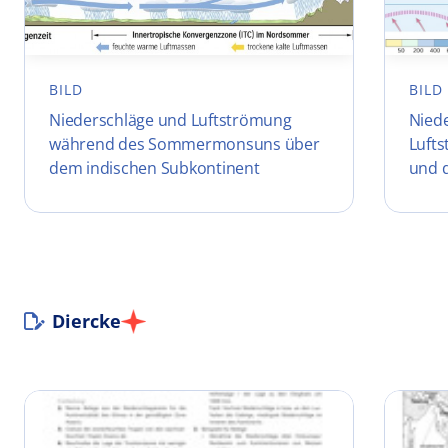
BILD
BILD
Niederschläge und Luftströmung
Niede
während des Sommermonsuns über
Luft
dem indischen Subkontinent
und 
Diercke