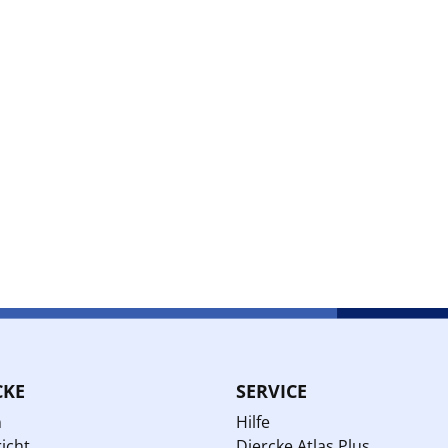
CKE
SERVICE
n
Hilfe
icht
Diercke Atlas Plus