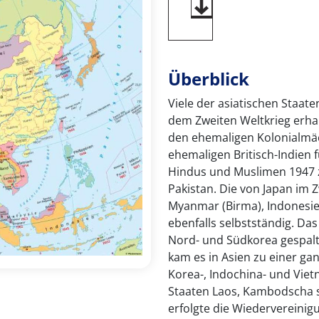
Überblick
Viele der asiatischen Staat
dem Zweiten Weltkrieg erha
den ehemaligen Kolonialmäc
ehemaligen Britisch-Indien 
Hindus und Muslimen 1947 zu
Pakistan. Die von Japan im 
Myanmar (Birma), Indonesie
ebenfalls selbstständig. Da
Nord- und Südkorea gespalt
kam es in Asien zu einer ga
Korea-, Indochina- und Viet
Staaten Laos, Kambodscha s
erfolgte die Wiedervereinig