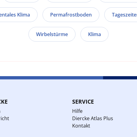
entales Klima
Permafrostboden
Tageszeite
Wirbelstürme
Klima
CKE
SERVICE
n
Hilfe
icht
Diercke Atlas Plus
Kontakt