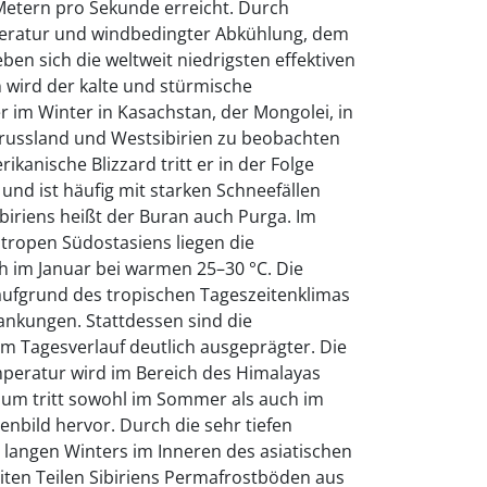
Metern pro Sekunde erreicht. Durch
eratur und windbedingter Abkühlung, dem
ben sich die weltweit niedrigsten effektiven
 wird der kalte und stürmische
 im Winter in Kasachstan, der Mongolei, in
russland und Westsibirien zu beobachten
ikanische Blizzard tritt er in der Folge
 und ist häufig mit starken Schneefällen
biriens heißt der Buran auch Purga. Im
tropen Südostasiens liegen die
 im Januar bei warmen 25–30 °C. Die
ufgrund des tropischen Tageszeitenklimas
ankungen. Stattdessen sind die
 Tagesverlauf deutlich ausgeprägter. Die
peratur wird im Bereich des Himalayas
aum tritt sowohl im Sommer als auch im
tenbild hervor. Durch die sehr tiefen
angen Winters im Inneren des asiatischen
iten Teilen Sibiriens Permafrostböden aus