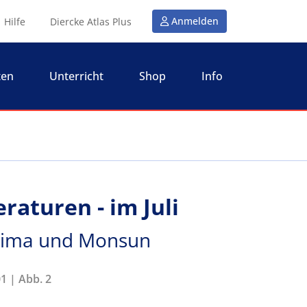
Anmelden
Hilfe
Diercke Atlas Plus
ten
Unterricht
Shop
Info
raturen - im Juli
 Klima und Monsun
1 | Abb. 2