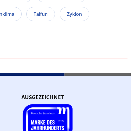
nklima
Taifun
Zyklon
AUSGEZEICHNET