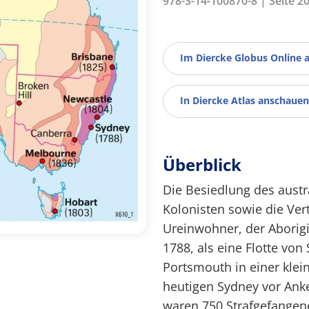
978-3-14-100870-8 | Seite 2
Im Diercke Globus Online 
In Diercke Atlas anschauen
Überblick
Die Besiedlung des aust
Kolonisten sowie die Ve
Ureinwohner, der Aborigi
1788, als eine Flotte vo
Portsmouth in einer klei
heutigen Sydney vor Anker
waren 750 Strafgefangene,