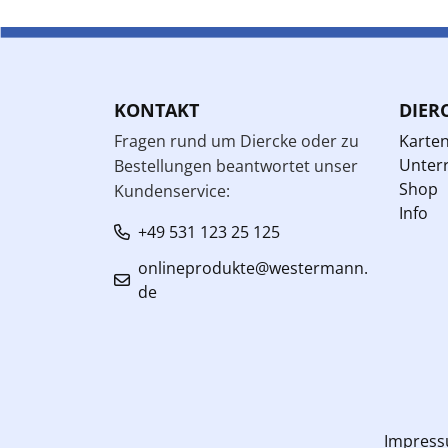
KONTAKT
DIER
Fragen rund um Diercke oder zu
Karte
Unterr
Bestellungen beantwortet unser
Shop
Kundenservice:
Info
+49 531 123 25 125
onlineprodukte@westermann.
de
Impres