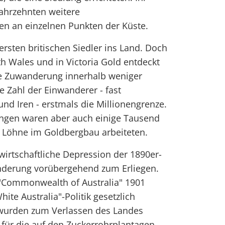
Jahrzehnten weitere
en an einzelnen Punkten der Küste.
rsten britischen Siedler ins Land. Doch
th Wales und in Victoria Gold entdeckt
die Zuwanderung innerhalb weniger
ie Zahl der Einwanderer - fast
d Iren - erstmals die Millionengrenze.
gen waren aber auch einige Tausend
e Löhne im Goldbergbau arbeiteten.
irtschaftliche Depression der 1890er-
nderung vorübergehend zum Erliegen.
"Commonwealth of Australia" 1901
ite Australia"-Politik gesetzlich
 wurden zum Verlassen des Landes
 für die auf den Zuckerrohrplantagen