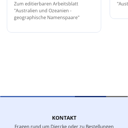
Zum editierbaren Arbeitsblatt
"Aust
"Australien und Ozeanien -
geographische Namenspaare"
KONTAKT
Fragen rund um Diercke oder zu Bestellungen