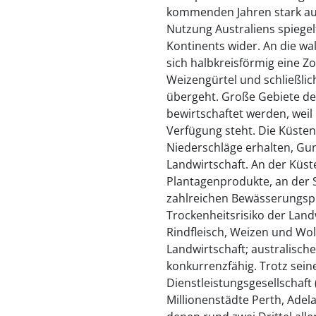
kommenden Jahren stark aus
Nutzung Australiens spiegel
Kontinents wider. An die wa
sich halbkreisförmig eine Zo
Weizengürtel und schließlic
übergeht. Große Gebiete d
bewirtschaftet werden, wei
Verfügung steht. Die Küsten
Niederschläge erhalten, Gu
Landwirtschaft. An der Küs
Plantagenprodukte, an der 
zahlreichen Bewässerungspr
Trockenheitsrisiko der Land
Rindfleisch, Weizen und Wol
Landwirtschaft; australisc
konkurrenzfähig. Trotz seine
Dienstleistungsgesellschaft 
Millionenstädte Perth, Adel