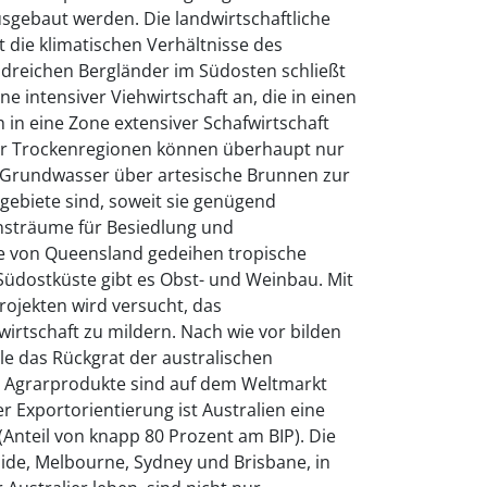
gebaut werden. Die landwirtschaftliche
t die klimatischen Verhältnisse des
ldreichen Bergländer im Südosten schließt
ne intensiver Viehwirtschaft an, die in einen
h in eine Zone extensiver Schafwirtschaft
er Trockenregionen können überhaupt nur
l Grundwasser über artesische Brunnen zur
gebiete sind, soweit sie genügend
nsträume für Besiedlung und
te von Queensland gedeihen tropische
Südostküste gibt es Obst- und Weinbau. Mit
ojekten wird versucht, das
wirtschaft zu mildern. Nach wie vor bilden
le das Rückgrat der australischen
he Agrarprodukte sind auf dem Weltmarkt
r Exportorientierung ist Australien eine
(Anteil von knapp 80 Prozent am BIP). Die
aide, Melbourne, Sydney und Brisbane, in