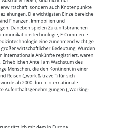
 Australier leben, sind nicht nur
nenwirtschaft, sondern auch Knotenpunkte
beziehungen. Die wichtigsten Einzelbereiche
sind Finanzen, Immobilien und
gen. Daneben spielen Zukunftsbranchen
 Kommunikationstechnologie, E-Commerce
Medizintechnologie eine zunehmend wichtige
n großer wirtschaftlicher Bedeutung. Wurden
en internationale Ankünfte registriert, waren
en. Erheblichen Anteil am Wachstum des
ge Menschen, die den Kontinent in einer
d Reisen („work & travel“) für sich
 wurde ab 2000 durch internationale
e Aufenthaltsgenehmigungen („Working-
grundsätzlich mit dem in Europa