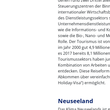
denen rund zwei Drittel aller
Steuerungszentren der Bin
internationaler Wirtschafts
des Dienstleistungssektors 
Unternehmensdienstleistun
wie die Informations- und
sowie die Bio-, Nano- und 
Rolle. Der Tourismus ist vo
im Jahr 2000 gut 4,9 Million
es 2017 bereits 8,1 Million
Tourismussektors haben jun
Kombination von Arbeiten un
entdecken. Diese Reiseform
Abkommen über vereinfacht
Holiday-Visa“) ermöglicht.
Neuseeland
Das Klima Neuseelands ist 