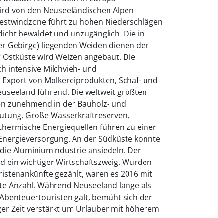
 wird von den Neuseeländischen Alpen
 Westwindzone führt zu hohen Niederschlägen
 dicht bewaldet und unzugänglich. Die in
er Gebirge) liegenden Weiden dienen der
r Ostküste wird Weizen angebaut. Die
ch intensive Milchvieh- und
 Export von Molkereiprodukten, Schaf- und
Neuseeland führend. Die weltweit größten
en zunehmend in der Bauholz- und
eutung. Große Wasserkraftreserven,
thermische Energiequellen führen zu einer
 Energieversorgung. An der Südküste konnte
l die Aluminiumindustrie ansiedeln. Der
d ein wichtiger Wirtschaftszweig. Wurden
ristenankünfte gezählt, waren es 2016 mit
elte Anzahl. Während Neuseeland lange als
Abenteuertouristen galt, bemüht sich der
ger Zeit verstärkt um Urlauber mit höherem