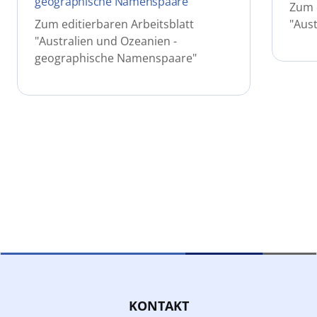
geographische Namenspaare
Zum e
Zum editierbaren Arbeitsblatt
"Aust
"Australien und Ozeanien -
geographische Namenspaare"
KONTAKT