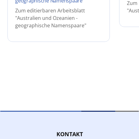
geographische Namenspaare
Zum e
Zum editierbaren Arbeitsblatt
"Aust
"Australien und Ozeanien -
geographische Namenspaare"
KONTAKT