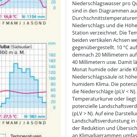
Niederschlagswasser pro Qu
sind in den Diagrammen auc
Durchschnittstemperaturen
Niederschlags und die Höhe
Station verzeichnet. Die T
beiden vertikalen Achsen we
gegenübergestellt. 10 °C a
demnach 20 Millimetern auf
40 Millimetern usw. Damit l
Monat humide oder aride Kl
Niederschlagssäule ist höhe
humidem Klima. Die potenzie
die Niederschläge (pLV < N).
Temperaturkurve oder liegt
potenzielle Landschaftsverd
(pLV > N). Auf eine Darstell
Landschaftsverdunstung i
der Reduktion und Übersichtl
an Klimadiagrammen umfasst