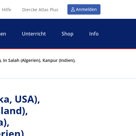
Anmelden
Hilfe
Diercke Atlas Plus
ten
Unterricht
Shop
Info
 In Salah (Algerien), Kanpur (Indien),
ka, USA),
land),
),
rien),