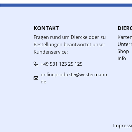
KONTAKT
DIER
Fragen rund um Diercke oder zu
Karte
Unterr
Bestellungen beantwortet unser
Shop
Kundenservice:
Info
+49 531 123 25 125
onlineprodukte@westermann.
de
Impres