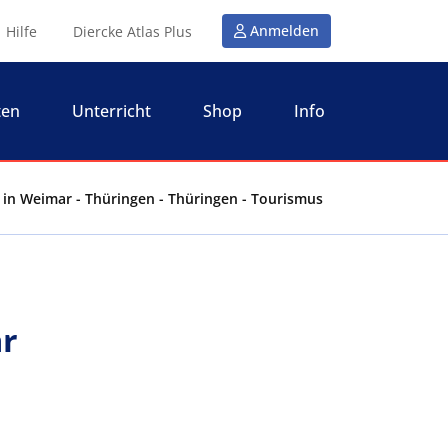
Anmelden
Hilfe
Diercke Atlas Plus
ten
Unterricht
Shop
Info
n Weimar - Thüringen - Thüringen - Tourismus
r