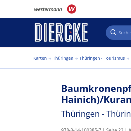
Direkt zum Inhalt
Karten
Thüringen
Thüringen - Tourismus
Baumkronenpfa
Hainich)/Kura
Thüringen - Thüri
978-3-14-100385-7 | Seite 22 | 