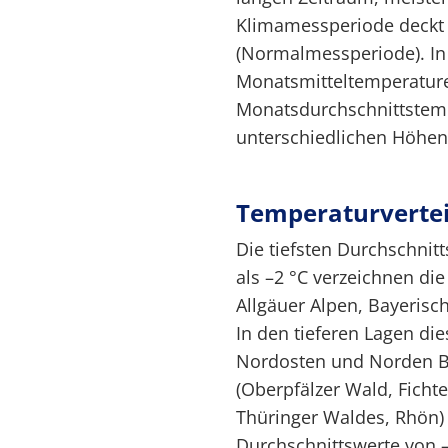
Klimamessperiode deckt
(Normalmessperiode). In
Monatsmitteltemperatur
Monatsdurchschnittstemp
unterschiedlichen Höhen
Temperaturverte
Die tiefsten Durchschnit
als –2 °C verzeichnen di
Allgäuer Alpen, Bayeris
In den tieferen Lagen di
Nordosten und Norden B
(Oberpfälzer Wald, Ficht
Thüringer Waldes, Rhön)
Durchschnittswerte von –1