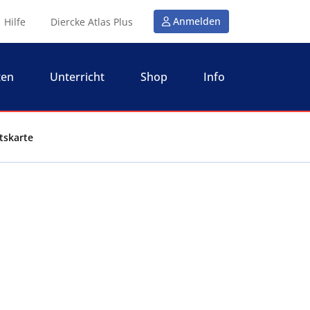
Anmelden
Hilfe
Diercke Atlas Plus
ten
Unterricht
Shop
Info
tskarte