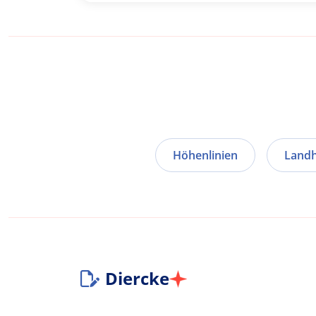
Höhenlinien
Land
Diercke