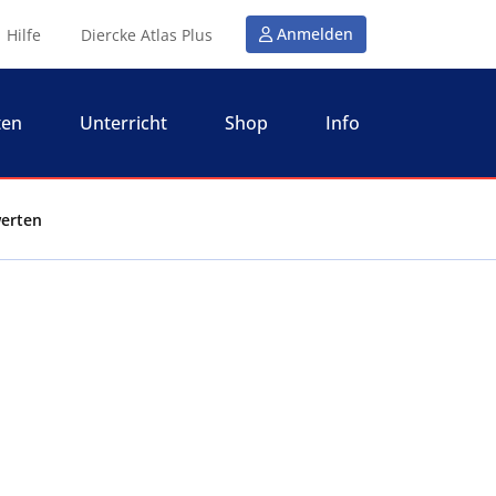
Anmelden
Hilfe
Diercke Atlas Plus
ten
Unterricht
Shop
Info
werten