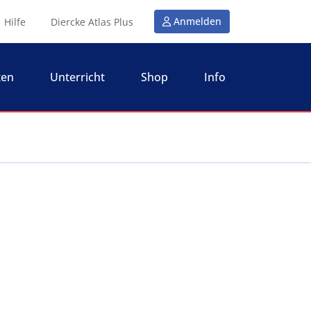
Anmelden
Hilfe
Diercke Atlas Plus
ten
Unterricht
Shop
Info