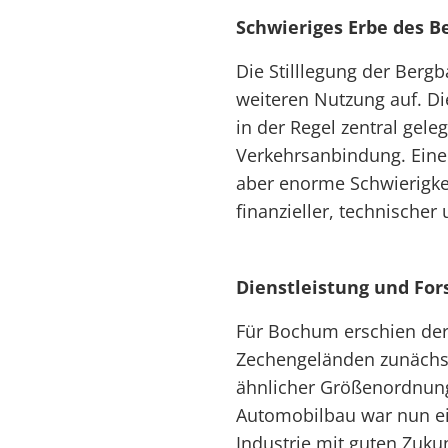
Schwieriges Erbe des B
Die Stilllegung der Bergb
weiteren Nutzung auf. D
in der Regel zentral gele
Verkehrsanbindung. Einer
aber enorme Schwierigkeit
finanzieller, technischer
Dienstleistung und Fo
Für Bochum erschien der
Zechengeländen zunächst 
ähnlicher Größenordnung
Automobilbau war nun ei
Industrie mit guten Zuku