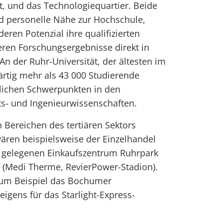
st, und das Technologiequartier. Beide
d personelle Nähe zur Hochschule,
deren Potenzial ihre qualifizierten
eren Forschungsergebnisse direkt in
An der Ruhr-Universität, der ältesten im
rtig mehr als 43 000 Studierende
tlichen Schwerpunkten in den
ts- und Ingenieurwissenschaften.
n Bereichen des tertiären Sektors
ären beispielsweise der Einzelhandel
 gelegenen Einkaufszentrum Ruhrpark
ft (Medi Therme, RevierPower-Stadion).
 zum Beispiel das Bochumer
igens für das Starlight-Express-