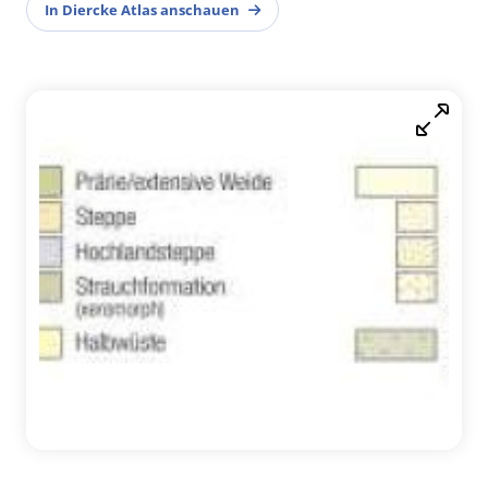
In Diercke Atlas anschauen