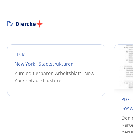
Diercke
LINK
New York - Stadtstrukturen
Zum editierbaren Arbeitsblatt "New
York - Stadtstrukturen"
PDF-
BosW
Den 
Kart
heru