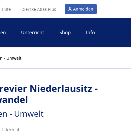
Anmelden
Hilfe
Diercke Atlas Plus
ten
Unterricht
Shop
Info
en - Umwelt
evier Niederlausitz -
wandel
en - Umwelt
 | Abb. 4