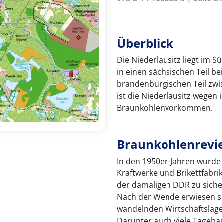
Überblick
Die Niederlausitz liegt im S
in einen sächsischen Teil b
brandenburgischen Teil zw
ist die Niederlausitz wegen
Braunkohlenvorkommen.
Braunkohlenrevi
In den 1950er-Jahren wurde 
Kraftwerke und Brikettfabr
der damaligen DDR zu sicher
Nach der Wende erwiesen sic
wandelnden Wirtschaftslage 
Darunter auch viele Tagebau