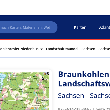
Karten
Atlan
ohlenrevier Niederlausitz - Landschaftswandel - Sachsen - Sachs
Braunkohlenr
Landschafts
Sachsen - Sachs
978-3-14-100383-3 | Seite 21