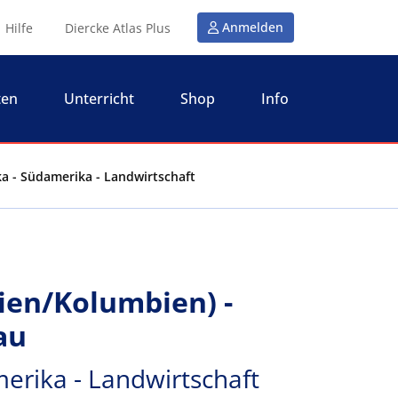
Anmelden
Hilfe
Diercke Atlas Plus
ten
Unterricht
Shop
Info
a - Südamerika - Landwirtschaft
rien/Kolumbien) -
au
erika - Landwirtschaft