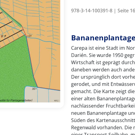
978-3-14-100391-8 | Seite 16
Bananenplantag
Carepa ist eine Stadt im No
Darién. Sie wurde 1950 geg
Wirtschaft ist geprägt dur
daneben werden auch andere
Der ursprünglich dort vor
gerodet, und mit Entwässe
gemacht. Die Karte zeigt die
einer alten Bananenplantag
nachlassender Fruchtbarkei
neuen Bananenplantage und 
Süden des Kartenausschnitts
Regenwald vorhanden. Die 
einer Transport-Seilbahn, m