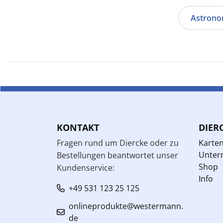
Astrono
KONTAKT
DIER
Fragen rund um Diercke oder zu
Karte
Unterr
Bestellungen beantwortet unser
Shop
Kundenservice:
Info
+49 531 123 25 125
onlineprodukte@westermann.
de