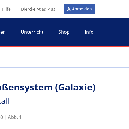
Anmelden
Hilfe
Diercke Atlas Plus
ten
Unterricht
Shop
Info
aßensystem (Galaxie)
all
0 | Abb. 1