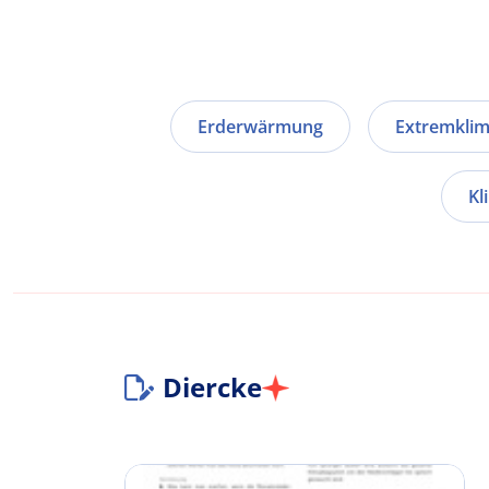
Erderwärmung
Extremkli
Kl
Diercke