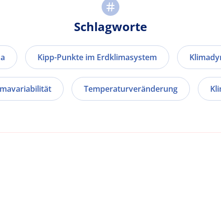
Schlagworte
ma
Kipp-Punkte im Erdklimasystem
Klimady
imavariabilität
Temperaturveränderung
Kl