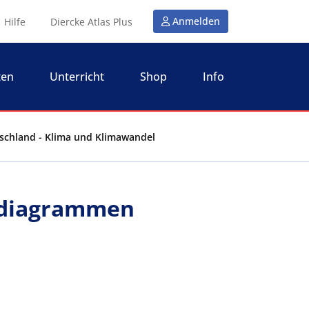
Anmelden
Hilfe
Diercke Atlas Plus
ten
Unterricht
Shop
Info
schland - Klima und Klimawandel
madiagrammen