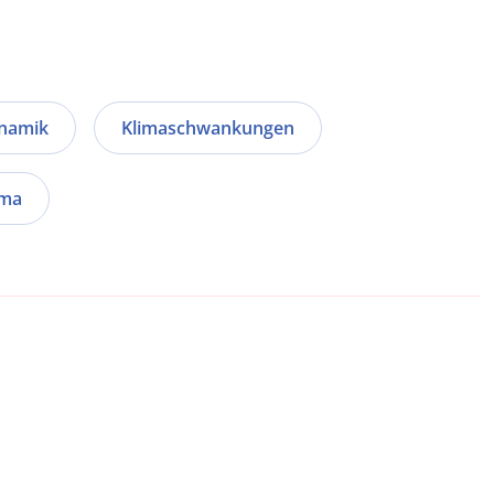
namik
Klimaschwankungen
ima