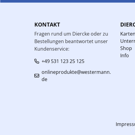
KONTAKT
DIER
Fragen rund um Diercke oder zu
Karte
Unterr
Bestellungen beantwortet unser
Shop
Kundenservice:
Info
+49 531 123 25 125
onlineprodukte@westermann.
de
Impres