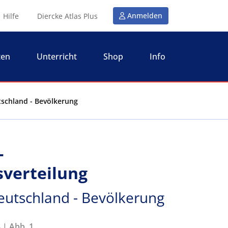
Anmelden
Hilfe
Diercke Atlas Plus
ten
Unterricht
Shop
Info
tschland - Bevölkerung
-
verteilung
eutschland - Bevölkerung
 | Abb. 1