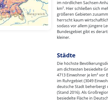
im nördlichen Sachsen-Anha
km². Hier schließen sich m
größeren Gebieten zusammen
herrscht kaum wirtschaftlic
sodass vor allem jüngere L
Bundesgebiet gibt es derarti
kleiner.
Städte
Die höchste Bevölkerungsdic
am dichtesten besiedelte G
4713 Einwohner je km² vor 
im Ruhrgebiet (3049 Einwoh
deutsche Stadt beherbergt 
(Stand 2016). Als Großregio
besiedelte Fläche in Deutsc