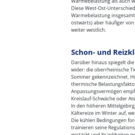
Wärmebelastung als auch win
Diese West-Ost-Unterschied
Wärmebelastung insgesamt g
ostwärts) aber häufiger von 
weiter westlich.
Schon- und Reizk
Darüber hinaus spiegelt di
wider: die oberrheinische T
Sommer gekennzeichnet. Hi
thermische Belastungsfakto
Anpassungsvermögen empfin
Kreislauf-Schwäche oder At
In den höheren Mittelgebirg
Kältereize im Winter auf, w
Die kühlen Bedingungen fo
trainieren seine Regulatio
gestärkt und Krankheiten po