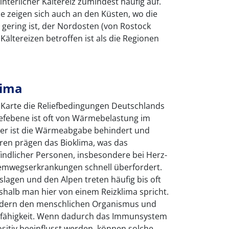
terlicher Kältereiz zumindest häufig auf.
e zeigen sich auch an den Küsten, wo die
ering ist, der Nordosten (von Rostock
Kältereizen betroffen ist als die Regionen
lima
e Karte die Reliefbedingungen Deutschlands
iefebene ist oft von Wärmebelastung im
er ist die Wärmeabgabe behindert und
ren prägen das Bioklima, was das
dlicher Personen, insbesondere bei Herz-
emwegserkrankungen schnell überfordert.
slagen und den Alpen treten häufig bis oft
eshalb man hier von einem Reizklima spricht.
rdern den menschlichen Organismus und
nsfähigkeit. Wenn dadurch das Immunsystem
sitiv beeinflusst werden, können solche