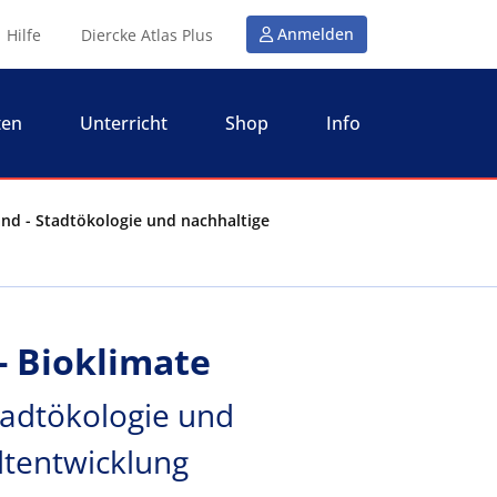
Anmelden
Hilfe
Diercke Atlas Plus
ten
Unterricht
Shop
Info
and - Stadtökologie und nachhaltige
- Bioklimate
tadtökologie und
dtentwicklung