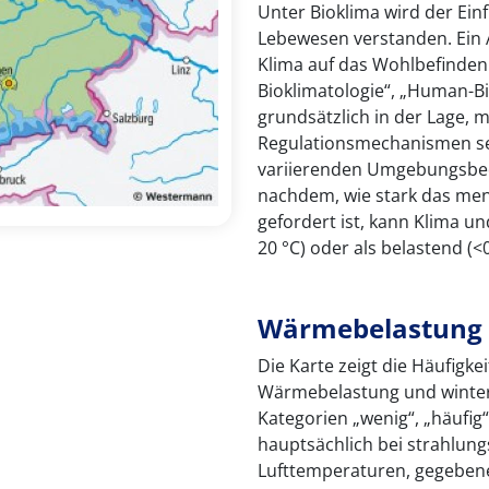
Unter Bioklima wird der Ein
Lebewesen verstanden. Ein A
Klima auf das Wohlbefinde
Bioklimatologie“, „Human-B
grundsätzlich in der Lage, m
Regulationsmechanismen se
variierenden Umgebungsbed
nachdem, wie stark das me
gefordert ist, kann Klima un
20 °C) oder als belastend (
Wärmebelastung u
Die Karte zeigt die Häufigk
Wärmebelastung und winterl
Kategorien „wenig“, „häufig
hauptsächlich bei strahlun
Lufttemperaturen, gegebene