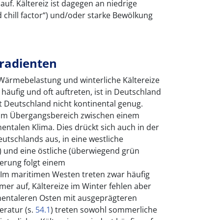
uf. Kältereiz ist dagegen an niedrige
 chill factor“) und/oder starke Bewölkung
gradienten
 Wärmebelastung und winterliche Kältereize
häufig und oft auftreten, ist in Deutschland
st Deutschland nicht kontinental genug.
 im Übergangsbereich zwischen einem
ntalen Klima. Dies drückt sich auch in der
eutschlands aus, in eine westliche
) und eine östliche (überwiegend grün
derung folgt einem
 Im maritimen Westen treten zwar häufig
 auf, Kältereize im Winter fehlen aber
nentaleren Osten mit ausgeprägteren
ratur (s.
54.1
) treten sowohl sommerliche