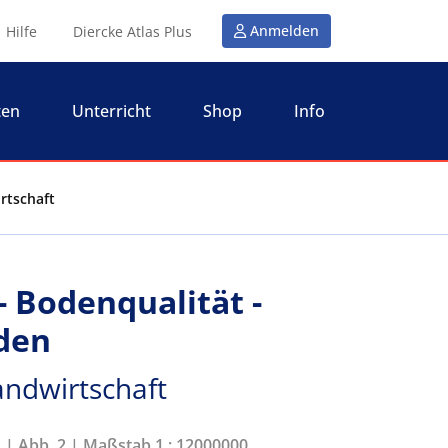
Anmelden
Hilfe
Diercke Atlas Plus
ten
Unterricht
Shop
Info
rtschaft
- Bodenqualität -
den
andwirtschaft
1 | Abb. 2 | Maßstab 1 : 12000000