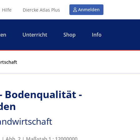
Anmelden
Hilfe
Diercke Atlas Plus
ten
Unterricht
Shop
Info
rtschaft
- Bodenqualität -
den
andwirtschaft
1 | Abb. 2 | Maßstab 1 : 12000000