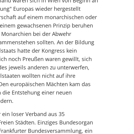
land waren sich in Wien von Beginn an
nung" Europas wieder hergestellt
rschaft auf einem monarchischen oder
 - einem gewachsenen Prinzip beruhen
 Monarchien bei der Abwehr
sammenstehen sollten. An der Bildung
staats hatte der Kongress kein
ich noch Preußen waren gewillt, sich
s jeweils anderen zu unterwerfen,
staaten wollten nicht auf ihre
. Den europäischen Mächten kam das
n die Entstehung einer neuen
dern.
 ein loser Verband aus 35
Freien Städten. Einziges Bundesorgan
 Frankfurter Bundesversammlung, ein