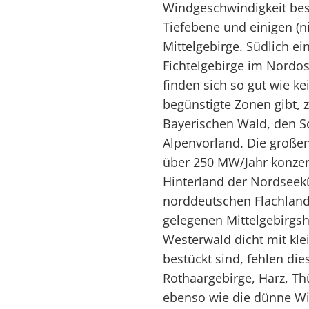
Windgeschwindigkeit be
Tiefebene und einigen (n
Mittelgebirge. Südlich e
Fichtelgebirge im Nordo
finden sich so gut wie k
begünstigte Zonen gibt, 
Bayerischen Wald, den S
Alpenvorland. Die großen
über 250 MW/Jahr konzen
Hinterland der Nordseekü
norddeutschen Flachland
gelegenen Mittelgebirgs
Westerwald dicht mit kl
bestückt sind, fehlen dies
Rothaargebirge, Harz, Th
ebenso wie die dünne Wi