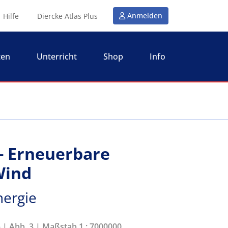
Anmelden
Hilfe
Diercke Atlas Plus
ten
Unterricht
Shop
Info
- Erneuerbare
Wind
nergie
5 | Abb. 3 | Maßstab 1 : 7000000