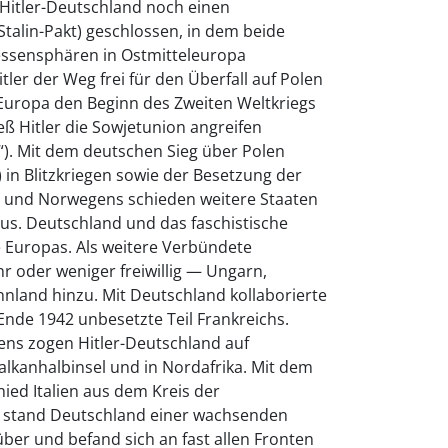
 Hitler-Deutschland noch einen
-Stalin-Pakt) geschlossen, in dem beide
essensphären in Ostmitteleuropa
tler der Weg frei für den Überfall auf Polen
 Europa den Beginn des Zweiten Weltkriegs
ieß Hitler die Sowjetunion angreifen
. Mit dem deutschen Sieg über Polen
 in Blitzkriegen sowie der Besetzung der
 und Norwegens schieden weitere Staaten
us. Deutschland und das faschistische
le Europas. Als weitere Verbündete
oder weniger freiwillig — Ungarn,
nland hinzu. Mit Deutschland kollaborierte
 Ende 1942 unbesetzte Teil Frankreichs.
liens zogen Hitler-Deutschland auf
alkanhalbinsel und in Nordafrika. Mit dem
hied Italien aus dem Kreis der
 stand Deutschland einer wachsenden
ber und befand sich an fast allen Fronten