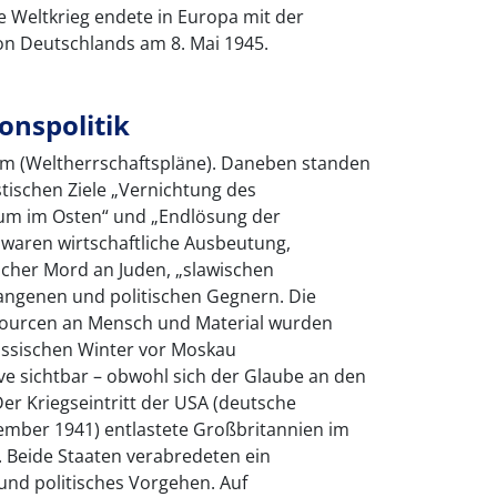
 Weltkrieg endete in Europa mit der
on Deutschlands am 8. Mai 1945.
onspolitik
hm (Weltherrschaftspläne). Daneben standen
stischen Ziele „Vernichtung des
um im Osten“ und „Endlösung der
u waren wirtschaftliche Ausbeutung,
acher Mord an Juden, „slawischen
ngenen und politischen Gegnern. Die
ourcen an Mensch und Material wurden
ussischen Winter vor Moskau
ve sichtbar – obwohl sich der Glaube an den
Der Kriegseintritt der USA (deutsche
ember 1941) entlastete Großbritannien im
Beide Staaten verabredeten ein
und politisches Vorgehen. Auf