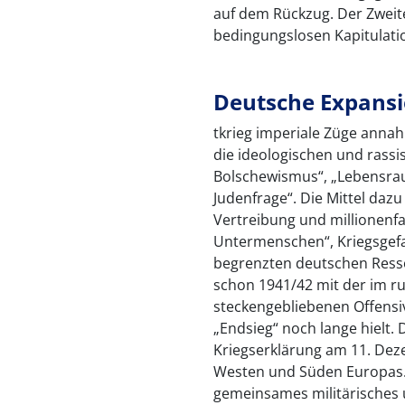
auf dem Rückzug. Der Zweite
bedingungslosen Kapitulati
Deutsche Expansi
tkrieg imperiale Züge anna
die ideologischen und rassi
Bolschewismus“, „Lebensra
Judenfrage“. Die Mittel daz
Vertreibung und millionenf
Untermenschen“, Kriegsgefa
begrenzten deutschen Ress
schon 1941/42 mit der im r
steckengebliebenen Offensi
„Endsieg“ noch lange hielt. 
Kriegserklärung am 11. Dez
Westen und Süden Europas. 
gemeinsames militärisches 