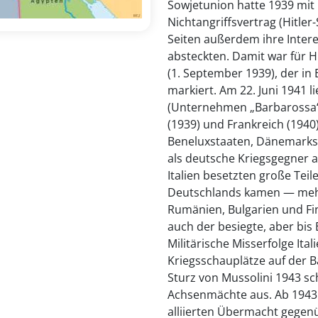
Sowjetunion hatte 1939 mit
Nichtangriffsvertrag (Hitler
Seiten außerdem ihre Inter
absteckten. Damit war für Hi
(1. September 1939), der in
markiert. Am 22. Juni 1941 l
(Unternehmen „Barbarossa“)
(1939) und Frankreich (1940)
Beneluxstaaten, Dänemarks
als deutsche Kriegsgegner a
Italien besetzten große Tei
Deutschlands kamen — mehr 
Rumänien, Bulgarien und Fin
auch der besiegte, aber bis
Militärische Misserfolge Ita
Kriegsschauplätze auf der B
Sturz von Mussolini 1943 sc
Achsenmächte aus. Ab 1943
alliierten Übermacht gegenü