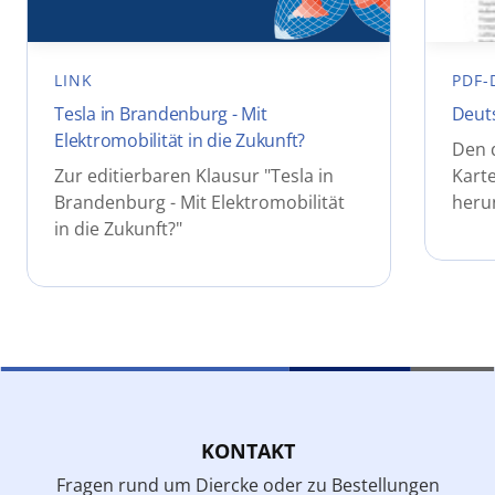
LINK
PDF-
Tesla in Brandenburg - Mit
Deuts
Elektromobilität in die Zukunft?
Den 
Zur editierbaren Klausur "Tesla in
Karte
Brandenburg - Mit Elektromobilität
heru
in die Zukunft?"
KONTAKT
Fragen rund um Diercke oder zu Bestellungen