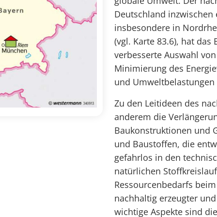
globale Umwelt. Der nach
Deutschland inzwischen e
insbesondere in Nordrh
(vgl. Karte 83.6), hat da
verbesserte Auswahl von 
Minimierung des Energi
und Umweltbelastungen s
Zu den Leitideen des nac
anderem die Verlängerun
Baukonstruktionen und G
und Baustoffen, die ent
gefahrlos in den technisc
natürlichen Stoffkreisla
Ressourcenbedarfs beim 
nachhaltig erzeugter un
wichtige Aspekte sind di