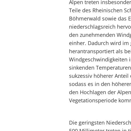
Alpen treten insbesonde
Teile des Rheinischen Sc
Böhmerwald sowie das Er
niederschlagsreich herv
den zunehmenden Windge
einher. Dadurch wird im 
herantransportiert als b
Windgeschwindigkeiten in 
sinkenden Temperaturen 
sukzessiv höherer Anteil
sodass es in den höhere
den Hochlagen der Alpen
Vegetationsperiode kom
Die geringsten Niedersc
500 Millimeter treten in