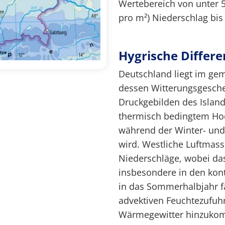
Wertebereich von unter 50
pro m²) Niederschlag bis
Hygrische Differ
Deutschland liegt im ge
dessen Witterungsgesch
Druckgebilden des Islan
thermisch bedingtem Hoc
während der Winter- und
wird. Westliche Luftmass
Niederschläge, wobei d
insbesondere in den kon
in das Sommerhalbjahr fä
advektiven Feuchtezufuhr
Wärmegewitter hinzukom