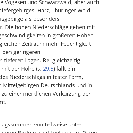
re Vogesen und Schwarzwald, aber auch
hiefergebirges, Harz, Thüringer Wald,
zgebirge als besonders
or. Die hohen Niederschläge gehen mit
schwindigkeiten in größeren Höhen
gleichen Zeitraum mehr Feuchtigkeit
ei den geringeren
tieferen Lagen. Bei gleichzeitig
mit der Höhe (s.
29.5
) fällt ein
 des Niederschlags in fester Form,
n Mittelgebirgen Deutschlands und in
 zu einer merklichen Verkürzung der
mt.
hlagssummen von teilweise unter
 tieferen Becken- und Leelagen im Osten