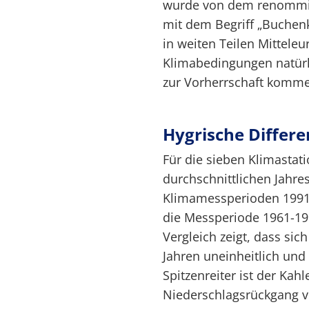
wurde von dem renommi
mit dem Begriff „Buchenkl
in weiten Teilen Mittele
Klimabedingungen natürl
zur Vorherrschaft komm
Hygrische Differe
Für die sieben Klimastat
durchschnittlichen Jahr
Klimamessperioden 1991-2
die Messperiode 1961-199
Vergleich zeigt, dass si
Jahren uneinheitlich un
Spitzenreiter ist der Kah
Niederschlagsrückgang 