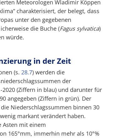
erten Meteorologen Wladimir Köppen
ima“ charakterisiert, der belegt, dass
uropas unter den gegebenen
icherweise die Buche (
Fagus sylvatica
)
en würde.
nzierung in der Zeit
ionen (s.
28.7
) werden die
esniederschlagssummen der
020 (Ziffern in blau) und darunter für
0 angegeben (Ziffern in grün). Der
ch die Niederschlagssummen binnen 30
d wenig markant verändert haben.
le Asten mit einem
von 165°mm, immerhin mehr als 10°%