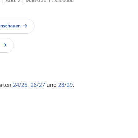
3 | Abb. 2 | Maßstab 1 : 3500000
anschauen
arten
24/25
,
26/27
und
28/29
.