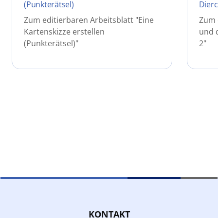
(Punkterätsel)
Dierc
Zum editierbaren Arbeitsblatt "Eine
Zum e
Kartenskizze erstellen
und q
(Punkterätsel)"
2"
KONTAKT