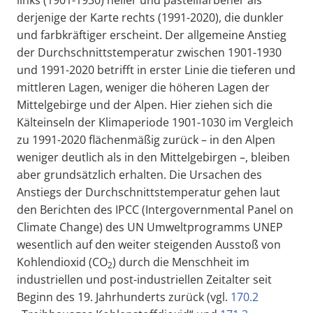
links (1901-1930) heller und pastellfarbener als
derjenige der Karte rechts (1991-2020), die dunkler
und farbkräftiger erscheint. Der allgemeine Anstieg
der Durchschnittstemperatur zwischen 1901-1930
und 1991-2020 betrifft in erster Linie die tieferen und
mittleren Lagen, weniger die höheren Lagen der
Mittelgebirge und der Alpen. Hier ziehen sich die
Kälteinseln der Klimaperiode 1901-1030 im Vergleich
zu 1991-2020 flächenmäßig zurück – in den Alpen
weniger deutlich als in den Mittelgebirgen –, bleiben
aber grundsätzlich erhalten. Die Ursachen des
Anstiegs der Durchschnittstemperatur gehen laut
den Berichten des IPCC (Intergovernmental Panel on
Climate Change) des UN Umweltprogramms UNEP
wesentlich auf den weiter steigenden Ausstoß von
Kohlendioxid (CO
) durch die Menschheit im
2
industriellen und post-industriellen Zeitalter seit
Beginn des 19. Jahrhunderts zurück (vgl.
170.2