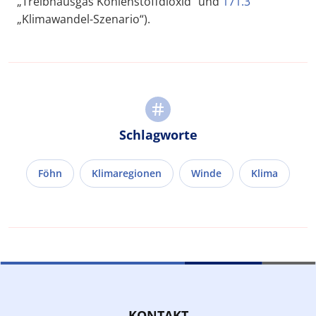
„Treibhausgas Kohlenstoffdioxid“ und
171.3
„Klimawandel-Szenario“).
Schlagworte
Föhn
Klimaregionen
Winde
Klima
KONTAKT