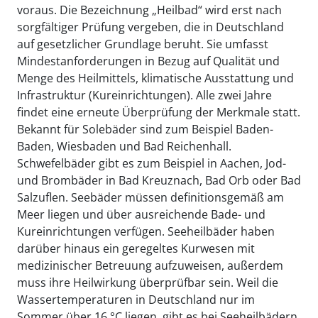
voraus. Die Bezeichnung „Heilbad“ wird erst nach
sorgfältiger Prüfung vergeben, die in Deutschland
auf gesetzlicher Grundlage beruht. Sie umfasst
Mindestanforderungen in Bezug auf Qualität und
Menge des Heilmittels, klimatische Ausstattung und
Infrastruktur (Kureinrichtungen). Alle zwei Jahre
findet eine erneute Überprüfung der Merkmale statt.
Bekannt für Solebäder sind zum Beispiel Baden-
Baden, Wiesbaden und Bad Reichenhall.
Schwefelbäder gibt es zum Beispiel in Aachen, Jod-
und Brombäder in Bad Kreuznach, Bad Orb oder Bad
Salzuflen. Seebäder müssen definitionsgemäß am
Meer liegen und über ausreichende Bade- und
Kureinrichtungen verfügen. Seeheilbäder haben
darüber hinaus ein geregeltes Kurwesen mit
medizinischer Betreuung aufzuweisen, außerdem
muss ihre Heilwirkung überprüfbar sein. Weil die
Wassertemperaturen in Deutschland nur im
Sommer über 16 °C liegen, gibt es bei Seeheilbädern