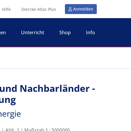
Anmelden
Hilfe
Diercke Atlas Plus
ten
Unterricht
Shop
Info
und Nachbarländer -
ung
nergie
8 | Abb. 1 | Maßstab 1 : 5000000