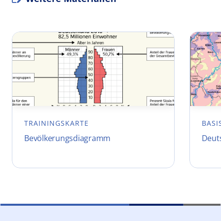
TRAININGSKARTE
BASI
Bevölkerungsdiagramm
Deut