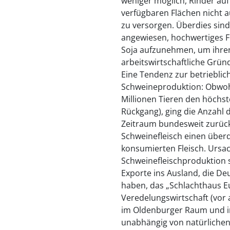
weniger möglich, Rinder auf
verfügbaren Flächen nicht 
zu versorgen. Überdies sin
angewiesen, hochwertiges Fu
Soja aufzunehmen, um ihren
arbeitswirtschaftliche Grün
Eine Tendenz zur betriebli
Schweineproduktion: Obwoh
Millionen Tieren den höchste
Rückgang), ging die Anzahl 
Zeitraum bundesweit zurück
Schweinefleisch einen über
konsumierten Fleisch. Ursa
Schweinefleischproduktion s
Exporte ins Ausland, die De
haben, das „Schlachthaus Eu
Veredelungswirtschaft (vor
im Oldenburger Raum und i
unabhängig von natürlichen 