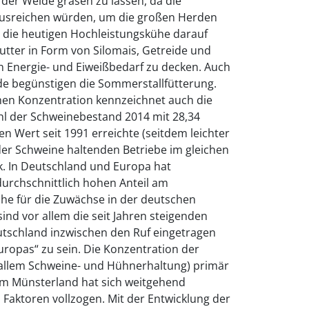
 der Weide grasen zu lassen, da die
ausreichen würden, um die großen Herden
d die heutigen Hochleistungskühe darauf
tter in Form von Silomais, Getreide und
 Energie- und Eiweißbedarf zu decken. Auch
de begünstigen die Sommerstallfütterung.
chen Konzentration kennzeichnet auch die
l der Schweinebestand 2014 mit 28,34
n Wert seit 1991 erreichte (seitdem leichter
der Schweine haltenden Betriebe im gleichen
. In Deutschland und Europa hat
durchschnittlich hohen Anteil am
che für die Zuwächse in der deutschen
ind vor allem die seit Jahren steigenden
utschland inzwischen den Ruf eingetragen
ropas“ zu sein. Die Konzentration der
 allem Schweine- und Hühnerhaltung) primär
m Münsterland hat sich weitgehend
Faktoren vollzogen. Mit der Entwicklung der