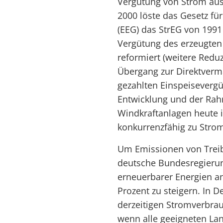
Vergütung von Strom aus
2000 löste das Gesetz fü
(EEG) das StrEG von 1991
Vergütung des erzeugten
reformiert (weitere Redu
Übergang zur Direktverma
gezahlten Einspeisevergü
Entwicklung und der Ra
Windkraftanlagen heute 
konkurrenzfähig zu Strom
Um Emissionen von Treib
deutsche Bundesregierun
erneuerbarer Energien a
Prozent zu steigern. In 
derzeitigen Stromverbra
wenn alle geeigneten Lan