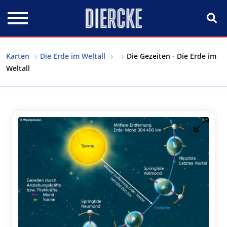
Direkt zum Inhalt
Karten
Die Erde im Weltall
Die Gezeiten - Die Erde im
Weltall