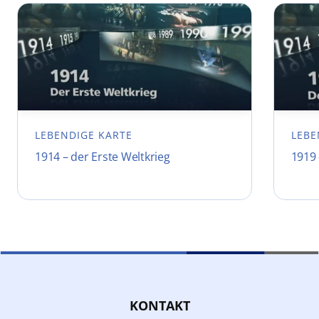
LEBENDIGE KARTE
LEBE
1914 – der Erste Weltkrieg
1919 
KONTAKT