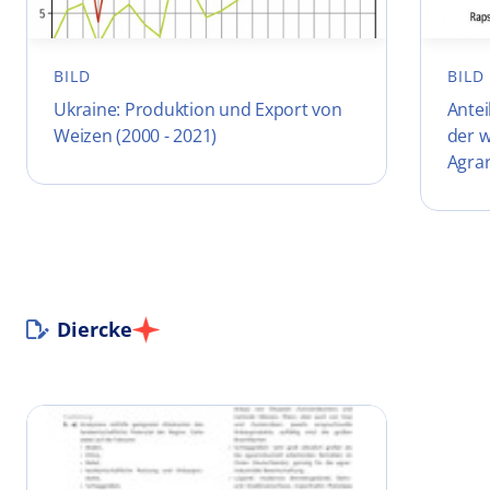
BILD
BILD
Ukraine: Produktion und Export von
Antei
Weizen (2000 - 2021)
der 
Agra
Diercke