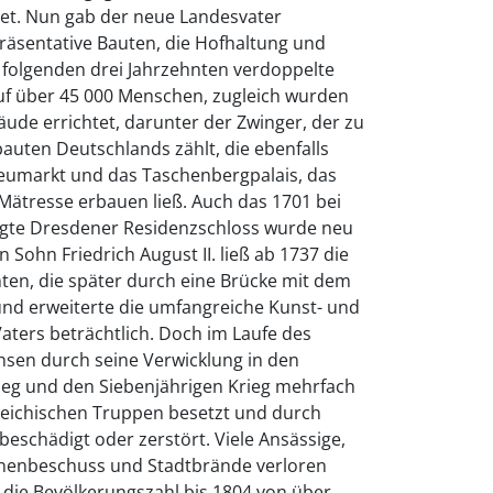
et. Nun gab der neue Landesvater
äsentative Bauten, die Hofhaltung und
n folgenden drei Jahrzehnten verdoppelte
auf über 45 000 Menschen, zugleich wurden
ude errichtet, darunter der Zwinger, der zu
uten Deutschlands zählt, die ebenfalls
eumarkt und das Taschenbergpalais, das
 Mätresse erbauen ließ. Auch das 1701 bei
igte Dresdener Residenzschloss wurde neu
 Sohn Friedrich August II. ließ ab 1737 die
hten, die später durch eine Brücke mit dem
nd erweiterte die umfangreiche Kunst- und
ers beträchtlich. Doch im Laufe des
hsen durch seine Verwicklung in den
rieg und den Siebenjährigen Krieg mehrfach
eichischen Truppen besetzt und durch
beschädigt oder zerstört. Viele Ansässige,
onenbeschuss und Stadtbrände verloren
 die Bevölkerungszahl bis 1804 von über