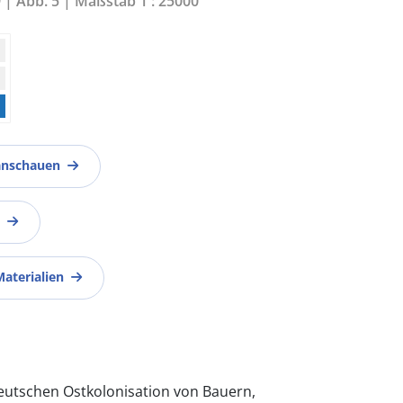
9 | Abb. 5 | Maßstab 1 : 25000
anschauen
Materialien
eutschen Ostkolonisation von Bauern,