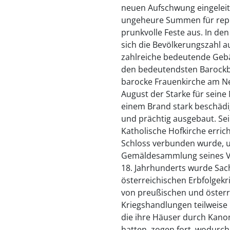
neuen Aufschwung eingeleit
ungeheure Summen für repr
prunkvolle Feste aus. In de
sich die Bevölkerungszahl 
zahlreiche bedeutende Gebä
den bedeutendsten Barockba
barocke Frauenkirche am N
August der Starke für seine
einem Brand stark beschäd
und prächtig ausgebaut. Sein
Katholische Hofkirche erric
Schloss verbunden wurde, u
Gemäldesammlung seines Vat
18. Jahrhunderts wurde Sac
österreichischen Erbfolgek
von preußischen und österr
Kriegshandlungen teilweise 
die ihre Häuser durch Kan
hatten, zogen fort, wodurch