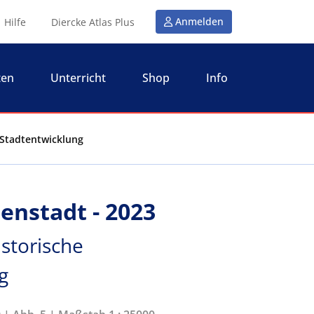
Anmelden
Hilfe
Diercke Atlas Plus
ten
Unterricht
Shop
Info
 Stadtentwicklung
enstadt - 2023
storische
g