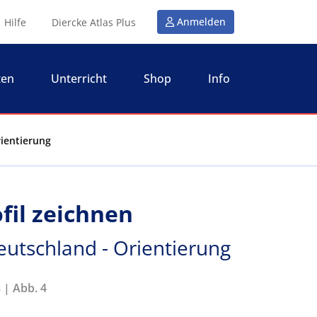
Anmelden
Hilfe
Diercke Atlas Plus
ten
Unterricht
Shop
Info
rientierung
fil zeichnen
eutschland - Orientierung
 | Abb. 4