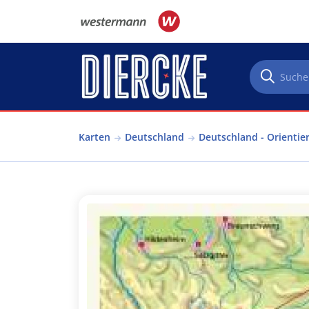
Direkt zum Inhalt
Karten
Deutschland
Deutschland - Orientie