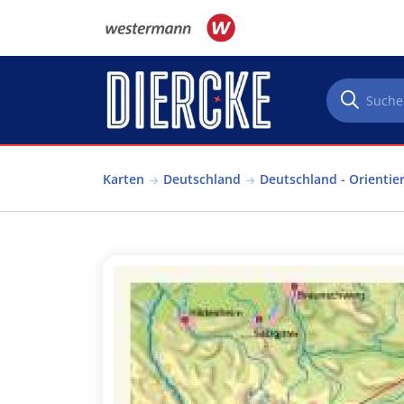
Direkt zum Inhalt
Karten
Deutschland
Deutschland - Orientie