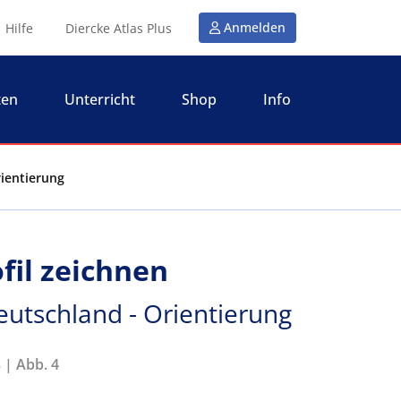
Anmelden
Hilfe
Diercke Atlas Plus
ten
Unterricht
Shop
Info
rientierung
fil zeichnen
eutschland - Orientierung
 | Abb. 4